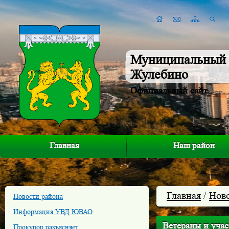
Муниципальный 
Жулебино
Официальный сайт
Главная
Наш район
Главная
/
Нов
Новости района
Информация УВД ЮВАО
Ветераны и уча
Прокурор разъясняет