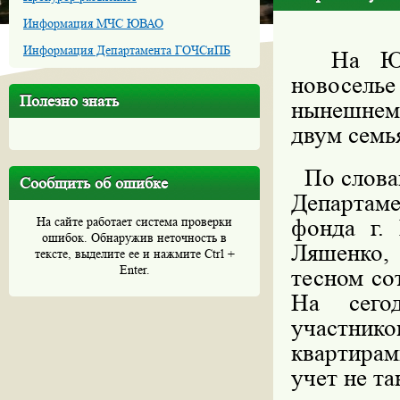
Информация МЧС ЮВАО
Информация Департамента ГОЧСиПБ
На Юго-
новоселье
Полезно знать
нынешнем
двум семь
По словам
Сообщить об ошибке
Департа
На сайте работает система проверки
фонда г.
ошибок. Обнаружив неточность в
Ляшенко, 
тексте, выделите ее и нажмите Ctrl +
Enter.
тесном со
На сего
участник
квартирам
учет не та