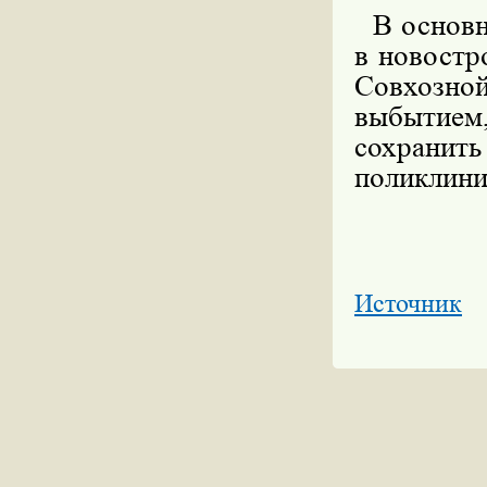
В основно
в новостр
Совхозной
выбытием
сохрани
поликлини
Источник