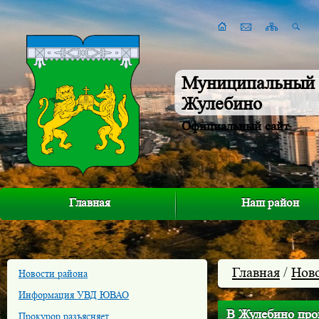
Муниципальный 
Жулебино
Официальный сайт
Главная
Наш район
Главная
/
Нов
Новости района
Информация УВД ЮВАО
В Жулебино про
Прокурор разъясняет