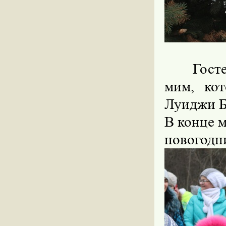
Гостем 
мим, ко
Луиджи Б
В конце 
новогодн