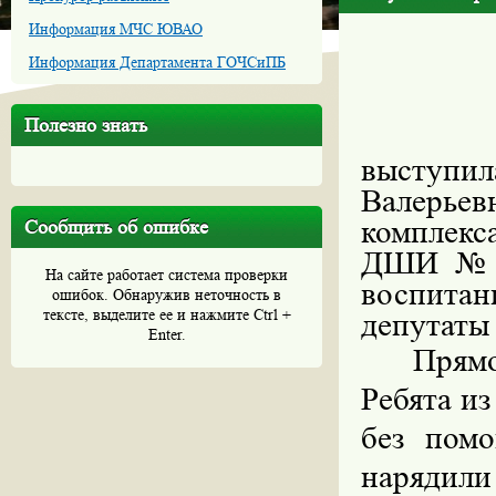
Информация МЧС ЮВАО
Информация Департамента ГОЧСиПБ
Полезно знать
выступил
Валерье
комплек
Сообщить об ошибке
ДШИ №14
На сайте работает система проверки
воспита
ошибок. Обнаружив неточность в
тексте, выделите ее и нажмите Ctrl +
депутаты
Enter.
Прямо
Ребята из
без пом
нарядил