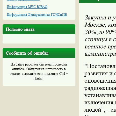
Информация МЧС ЮВАО
Информация Департамента ГОЧСиПБ
Закупка и 
Москве, кот
Полезно знать
30% до 90%
столицы в 
военное вр
администра
Сообщить об ошибке
На сайте работает система проверки
"Постановл
ошибок. Обнаружив неточность в
развития и
тексте, выделите ее и нажмите Ctrl +
Enter.
оповещения
радиовещани
устанавлива
включения 
людей", - с