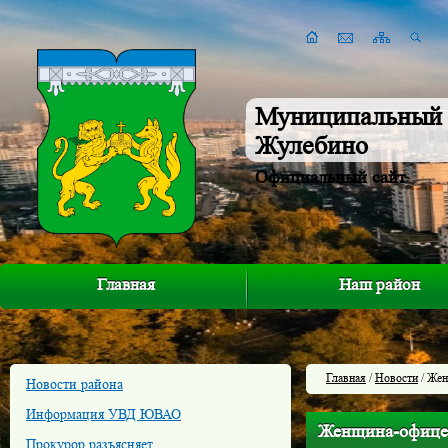
Муниципальный 
Жулебино
Официальный сайт
Главная
Наш район
Главная
/
Новости
/ Же
Новости района
Информация УВД ЮВАО
Женщина-офице
Прокурор разъясняет