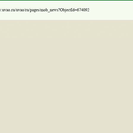
w.uvao.ru/uvao/ru/pages/mob_news?ObjectId=674092