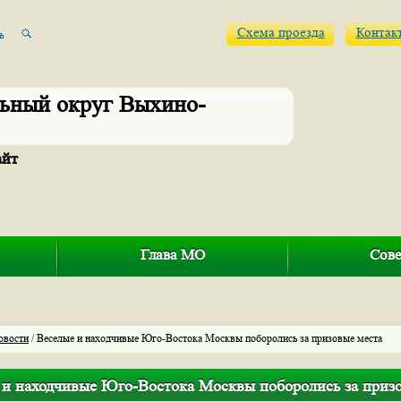
Схема проезда
Контак
ьный округ Выхино-
айт
Глава МО
Сове
овости
/ Веселые и находчивые Юго-Востока Москвы поборолись за призовые места
 и находчивые Юго-Востока Москвы поборолись за приз