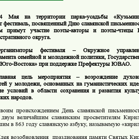
4 Мая на территории парка-усадьбы «Кузьминк
т фестиваль, посвященный Дню славянской письменнос
ом примут участие поэты-авторы и поэты-чтецы 
стративного округа.
рганизаторы фестиваля – Окружное управ
амента семейной и молодежной политики, Государстве
 Юго-Востока» при поддержке Префектуры ЮВАО.
лавная цель мероприятия – возрождение духовн
тей у молодежи, основанных на гуманистических идея
ие условий в области сохранения и развития куль
ских народов.
воим происхождением День славянской письменнос
 двум величайшим славянским просветителям Кири
шим в 863 году славянскую азбуку, называемую «кири
дея возобновления
празднования памяти Святых Ки