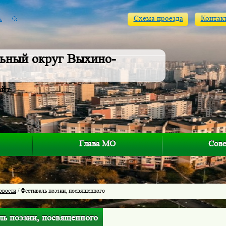
Схема проезда
Контак
ьный округ Выхино-
айт
Глава МО
Сове
овости
/ Фестиваль поэзии, посвященного
ль поэзии, посвященного