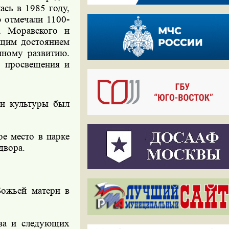
ась в 1985 году,
 отмечали 1100-
а Моравского и
бщим достоянием
нному развитию.
и просвещения и
 и культуры был
е место в парке
двора.
Божьей матери в
ева и следующих