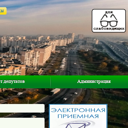
ты
т депутатов
Администрация