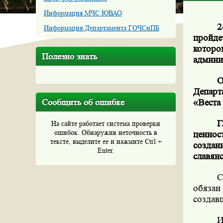
Информация МЧС ЮВАО
2
Информация Департамента ГОЧСиПБ
пройде
котор
Полезно знать
админи
О
Департ
Сообщить об ошибке
«Веста
Г
На сайте работает система проверки
ошибок. Обнаружив неточность в
ценнос
тексте, выделите ее и нажмите Ctrl +
создан
Enter.
славян
С
обязан
создав
И