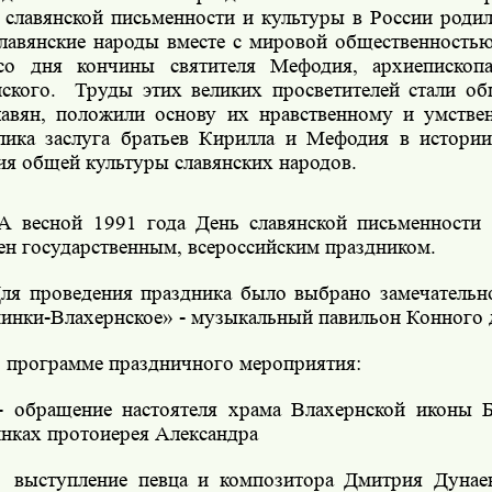
 славянской письменности и культуры в России родил
славянские народы вместе с мировой общественностью
со дня кончины святителя Мефодия, архиепископ
ского.
Труды этих великих просветителей стали о
лавян, положили основу их нравственному и умстве
лика заслуга братьев Кирилла и Мефодия в истори
ия общей культуры славянских народов.
А весной 1991 года День славянской письменности
ен государственным, всероссийским праздником.
ля проведения праздника было выбрано замечательно
инки-Влахернское» - музыкальный павильон Конного 
 программе праздничного мероприятия:
- обращение настоятеля храма Влахернской иконы 
нках протоиерея Александра
выступление певца и композитора Дмитрия Дуна