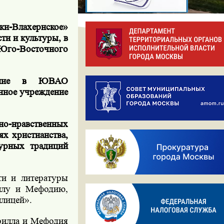
и-Влахернское»
ти и культуры, в
Юго-Восточного
ление в ЮВАО
нное учреждение
о-нравственных
х христианства,
турных традиций
ти и литературы
ллу и Мефодию,
ллицей».
рилла и Мефодия