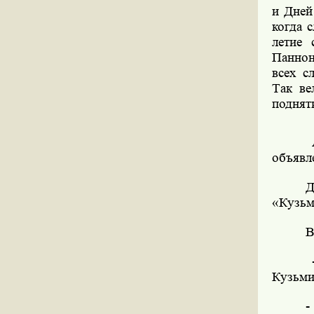
и Дней
когда 
летие 
Паннон
всех с
Так ве
поднят
объявл
Д
«Кузьм
В
Кузьми
-