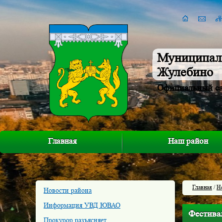
Муниципал
Жулебино
Официальный с
Главная
Наш район
Главная
/
Н
Новости района
Информация УВД ЮВАО
Фестива
Прокурор разъясняет