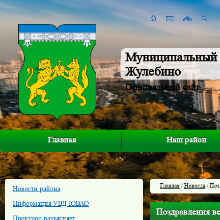
Муниципальный 
Жулебино
Официальный сайт
Главная
Наш район
Главная
/
Новости
/ Поз
Новости района
Информация УВД ЮВАО
Поздравления в
Прокурор разъясняет