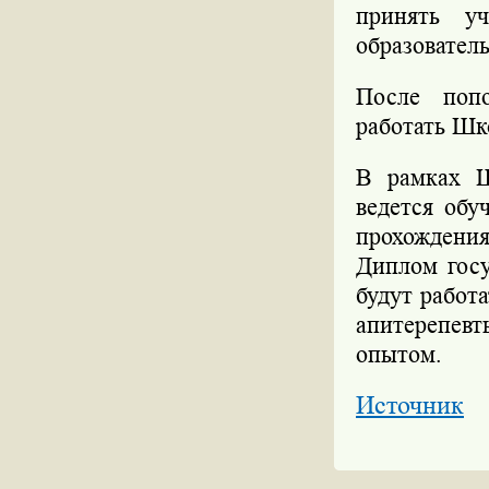
принять у
образователь
После попо
работать Шк
В рамках Ш
ведется обу
прохождени
Диплом госу
будут работ
апитерепевт
опытом.
Источник