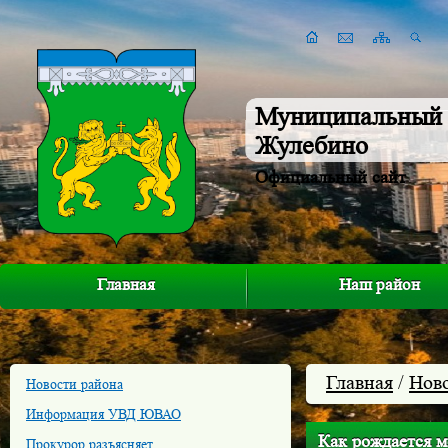
Муниципальный 
Жулебино
Официальный сайт
Главная
Наш район
Главная
/
Нов
Новости района
Информация УВД ЮВАО
Как рождается м
Прокурор разъясняет