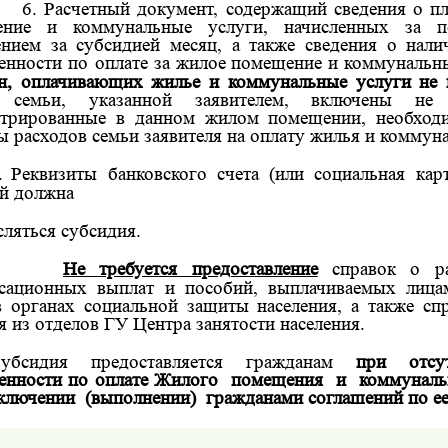
6. Расчетный документ, содержащий сведения о п
ение и коммунальные услуги, начисленных за п
нием за субсидией месяц, а также сведения о налич
енности по оплате за жилое
помещение и коммунальн
н, оплачивающих жилье и коммунальные услуги н
в семьи, указанной заявителем, включены не 
стрированные в данном жилом помещении, необход
ы расходов семьи заявителя на оплату жилья и коммун
.
Реквизиты банковского счета (или социальная карт
й должна
сляться субсидия.
Не требуется предоставление
справок о р
сационных выплат и пособий, выплачиваемых лица
в органах социальной защиты населения, а также спр
я из отделов ГУ Центра занятости населения.
убсидия предоставляется гражданам
при отсу
енности по оплате Жилого
помещения
и
коммунал
ключении
(выполнении)
гражданами соглашений по е