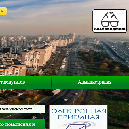
ты
т депутатов
Администрация
и коммунальных услуг
го помещения и