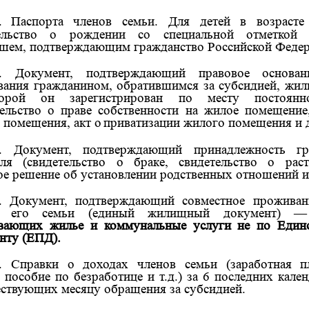
.
Паспорта членов семьи. Для детей в возрас
тельство о рождении со специальной отметкой
шем, подтверждающим гражданство Российской Федер
. Документ, подтверждающий правовое основа
вания гражданином, обратившимся за субсидией, жи
орой он зарегистрирован по месту постоянно
тельство о праве собственности на жилое помещение
 помещения, акт о
приватизации жилого помещения и д
. Документ, подтверждающий принадлежность г
еля (свидетельство о браке, свидетельство о рас
ое решение об установлении родственных отношений и 
. Документ, подтверждающий совместное проживан
в его семьи (единый жилищный документ)
вающих жилье и коммунальные услуги не по Един
нту (ЕПД).
. Справки о доходах членов семьи (заработная пл
, пособие по безработице и т.д.) за 6 последних кале
ствующих месяцу обращения за субсидией.