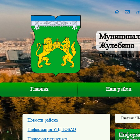
Муниципал
Жулебино
Официальный с
Главная
Наш район
Главная
/
Н
Новости района
Информация УВД ЮВАО
Информа
Прокурор разъясняет