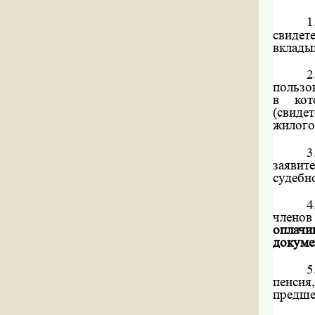
1
свиде
вклады
2
пользо
в кот
(свиде
жилого
3
заявит
судебн
4
члено
оплачи
докуме
5
пенсия
предше