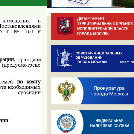
 помещения и
остановлениями
5 г
. № 761 и
ерации,
граждане
предусмотрено
 семей
по месту
екта необходимых
сидии
дии: