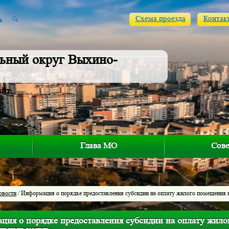
Схема проезда
Контак
ьный округ Выхино-
айт
Глава МО
Сове
овости
/ Информация о порядке предоставления субсидии на оплату жилого помещения 
ция о порядке предоставления субсидии на оплату жило