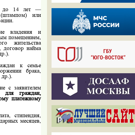
те до 14 лет —
 (штампом) или
ации.
ние владения и
лым помещением,
го жительства
, договор найма
р.).
раждан к семье
торжении брака,
др.).
ие с заявителем
 —
для граждан,
ому платежному
ата, стипендия,
ндарных месяцев,