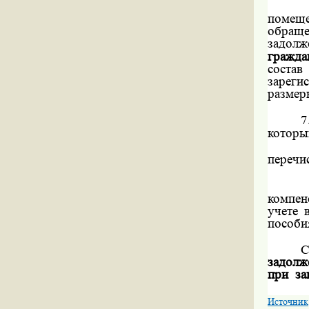
помещ
обраще
задолж
гражда
соста
зареги
размер
7
которы
перечи
компен
учете 
пособи
С
задолж
при
за
Источник