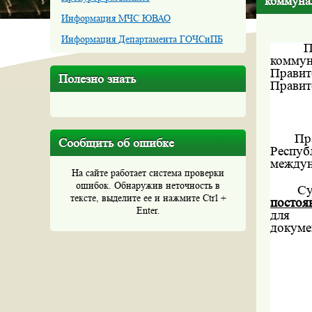
коммуна
Информация МЧС ЮВАО
Информация Департамента ГОЧСиПБ
П
коммун
Правит
Полезно знать
Правит
Пр
Сообщить об ошибке
Респу
междун
На сайте работает система проверки
ошибок. Обнаружив неточность в
Су
тексте, выделите ее и нажмите Ctrl +
постоя
Enter.
дл
докуме