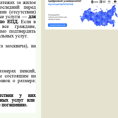
латежах за жилое
оследний перед
ии (отсутствии)
ые услуги —
для
е по ЕПД.
Если в
все граждане,
имо подтвердить
альных услуг.
а москвича), на
азмерах пенсий,
м состоящим на
авок о размера:
тствии у них
ьных
услуг
или
е погашению.