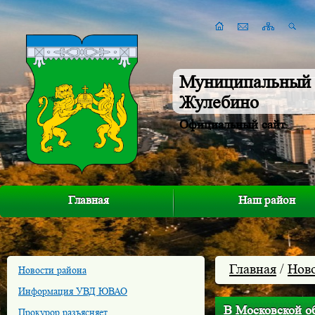
Муниципальный 
Жулебино
Официальный сайт
Главная
Наш район
Главная
/
Нов
Новости района
Информация УВД ЮВАО
В Московской о
Прокурор разъясняет