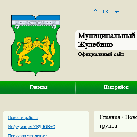
Муниципальный 
Жулебино
Официальный сайт
Главная
Наш район
Главная
/
Нов
Новости района
грунта
Информация УВД ЮВАО
Прокурор разъясняет