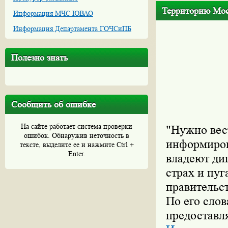
Территорию Мос
Информация МЧС ЮВАО
Информация Департамента ГОЧСиПБ
Полезно знать
Сообщить об ошибке
На сайте работает система проверки
"Нужно вес
ошибок. Обнаружив неточность в
информиров
тексте, выделите ее и нажмите Ctrl +
Enter.
владеют ди
страх и пуг
правительс
По его слов
предоставл