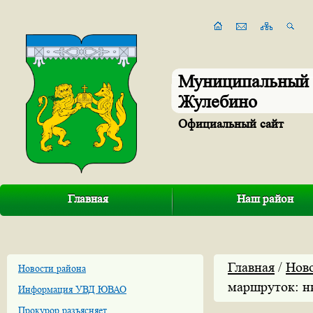
Муниципальный 
Жулебино
Официальный сайт
Главная
Наш район
Главная
/
Нов
Новости района
маршруток: ни
Информация УВД ЮВАО
Прокурор разъясняет