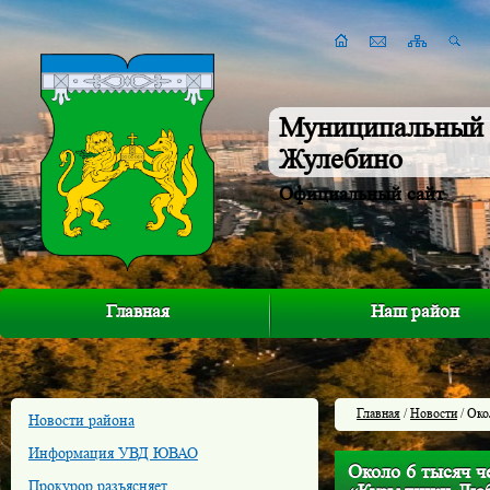
Муниципальный 
Жулебино
Официальный сайт
Главная
Наш район
Главная
/
Новости
/ Око
Новости района
Информация УВД ЮВАО
Около 6 тысяч ч
Прокурор разъясняет