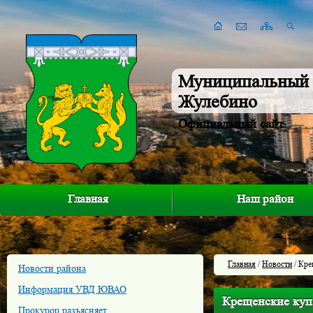
Муниципальный 
Жулебино
Официальный сайт
Главная
Наш район
Главная
/
Новости
/ Кре
Новости района
Информация УВД ЮВАО
Крещенские куп
Прокурор разъясняет