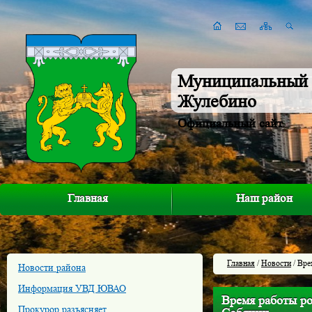
Муниципальный 
Жулебино
Официальный сайт
Главная
Наш район
Главная
/
Новости
/ Вре
Новости района
Информация УВД ЮВАО
Время работы ро
Прокурор разъясняет