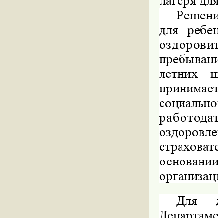
лагеря дл
Решени
для ребе
оздорови
пребыван
летних 
принима
социа
работод
оздоров
страхова
основании
организац
Для д
Департа