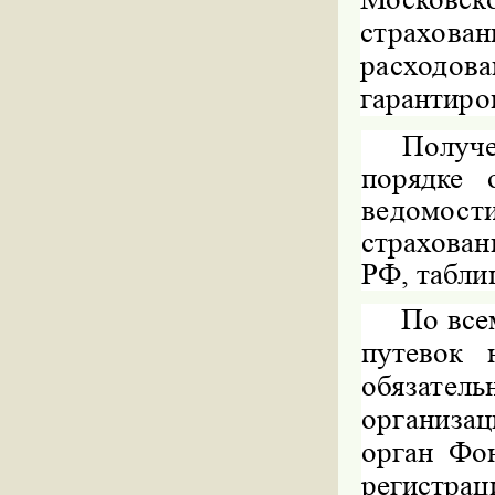
страхов
расходо
гарантиро
Получе
порядке
ведомос
страхова
РФ, таблиц
По все
путевок 
обязате
организа
орган Фо
регистрац