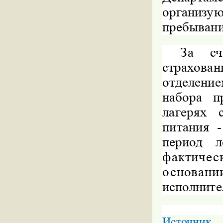
организу
пребывани
За сч
страхов
отделени
набора п
лагерях 
питания 
период л
фактичес
основан
исполните
Источник