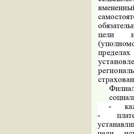
вмененны
самостоя
обязатель
цели 
(уполном
предела
устано
региона
страхова
Филиа
социал
-
ка
- плат
устанавли
цели,
ис