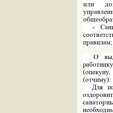
или д
управле
общеобра
-
Сан
соответс
правилам;
О выд
работник
(опекуну
(отчиму).
Для по
оздоровит
санаторн
необходим