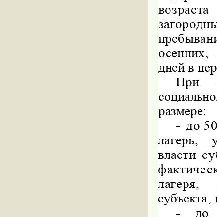
возраст
загоро
пребыван
осенних,
дней в пе
При э
социально
размере:
-
до 5
лагерь, 
власти су
фактичес
лагеря,
субъекта, 
-
до