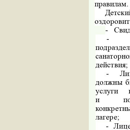
правилам.
Детск
оздоровит
-
Свид
подразд
санаторно
действия;
-
Ли
должны б
услуги 
и п
конкрет
лагере;
- Лиц