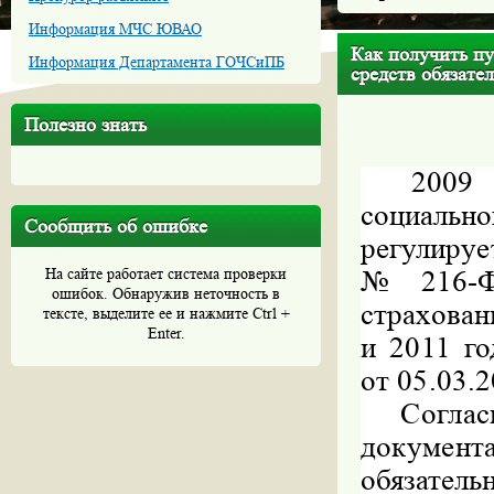
Информация МЧС ЮВАО
Как получить пу
Информация Департамента ГОЧСиПБ
средств обязате
Полезно знать
2009 г
социальн
Сообщить об ошибке
регулиру
На сайте работает система проверки
№216-Ф
ошибок. Обнаружив неточность в
страхован
тексте, выделите ее и нажмите Ctrl +
Enter.
и 2011 г
от 05.03.2
Согла
докуме
обязат