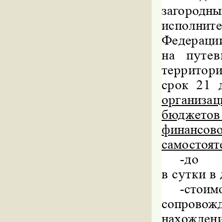
загород
исполни
Федераци
на путев
территори
срок 21 
организ
бюджето
финансо
самостоят
-
до 
в сутки в
-
стои
сопровож
нахождени