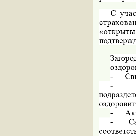
С учас
страхова
«откры
подтвержд
Заго
оздоро
-
Св
-
подразде
оздоровит
-
Ак
-
С
соответс