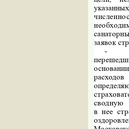
указанны
численн
необходи
санаторн
заявок
стр
-
перешед
основани
расходо
опреде
страхова
сводную 
в нее стр
оздоров
Москов