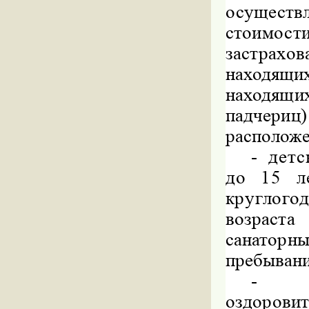
осущест
стоимос
застрах
находящих
находящих
падчериц
расположе
-
детс
до 15 ле
круглого
возрас
санато
пребывани
-
оздорови