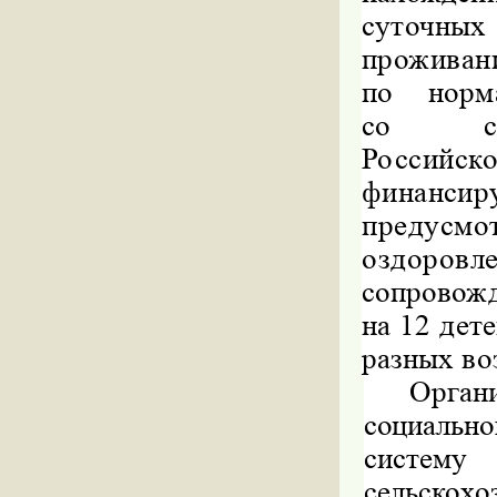
суточны
проживани
по норм
со сл
Российск
финансиру
предус
оздоров
сопровожд
на 12 дете
разных во
Орган
социальн
систем
сельскох