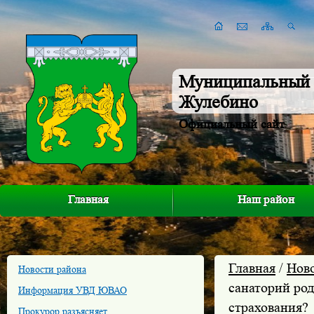
Муниципальный 
Жулебино
Официальный сайт
Главная
Наш район
Главная
/
Нов
Новости района
санаторий род
Информация УВД ЮВАО
страхования?
Прокурор разъясняет