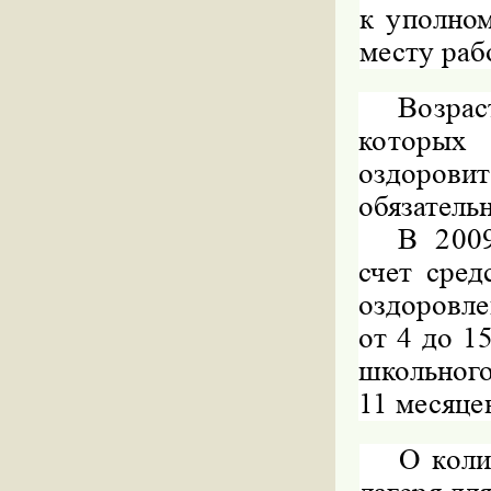
к уполно
месту раб
Возра
которы
оздоров
обязатель
В 2009
счет сред
оздоровле
от 4 до 1
школьного
11 месяце
О коли