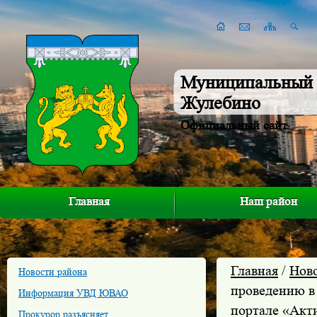
Муниципальный 
Жулебино
Официальный сайт
Главная
Наш район
Главная
/
Нов
Новости района
проведению в 
Информация УВД ЮВАО
портале «Акт
Прокурор разъясняет