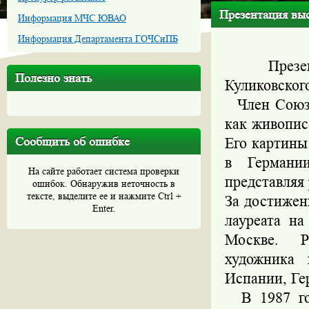
Презентация вы
Информация МЧС ЮВАО
Информация Департамента ГОЧСиПБ
Презента
Полезно знать
Куликовског
Член Союза
как живопис
Сообщить об ошибке
Его картины
в Германи
На сайте работает система проверки
представляя
ошибок. Обнаружив неточность в
тексте, выделите ее и нажмите Ctrl +
За достижен
Enter.
лауреата на
Москве. Р
художника 
Испании, Ге
В 1987 год