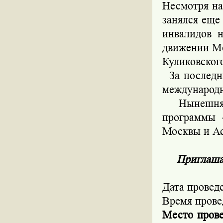
Несмотря на
занялся еще
инвалидов 
движении Ме
Куликовског
За последни
международн
Нынешняя 
программы 
Москвы и Ас
Приглаша
Дата провед
Время прове
Место пров