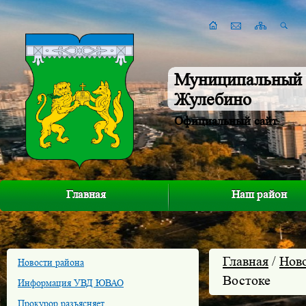
Муниципальный 
Жулебино
Официальный сайт
Главная
Наш район
Главная
/
Нов
Новости района
Востоке
Информация УВД ЮВАО
Прокурор разъясняет