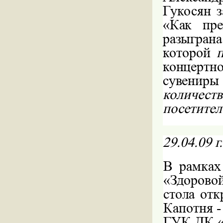
Гукосян 
«Как пре
разыгран
которой
концерт
сувенир
количест
посетител
29.04.09
г
В рамках
«Здоров
стола от
Капотня -
ГУК ДК «