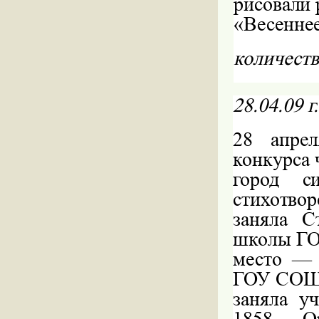
рисовали 
«Весеннее
количеств
28.04.09
г
28
апре
конкурса 
город с
стихотвор
заняла С
школы Г
место — 
ГОУ СОШ
заняла у
1858 — Ор