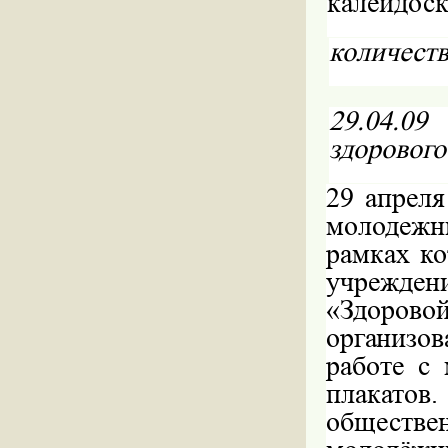
калейдоск
количеств
29.04.0
здорового
29
апреля
молодежн
рамках ко
учрежден
«Здоро
организо
работе с
плакатов
обществ