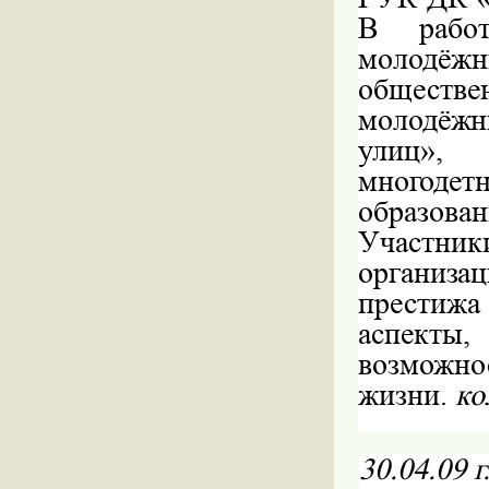
В работ
молодёжн
обществ
молодёжн
улиц»
многоде
образова
Участни
организа
престижа
аспекты
возможно
жизни.
ко
30.04.09
г