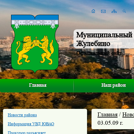
Муниципальный 
Жулебино
Официальный сайт
Главная
Наш район
Главная
/
Нов
Новости района
03.05.09 г.
Информация УВД ЮВАО
Прокурор разъясняет