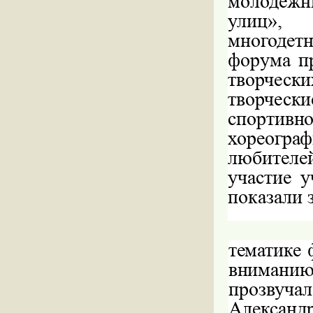
молодёжн
улиц», 
многодет
форума п
творческ
творческ
спортивн
хореогра
любителей
участие 
показали 
тематике
внимани
прозвуч
Александ