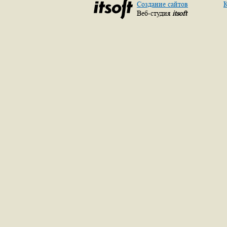
Создание сайтов
К
Веб-студия
itsoft