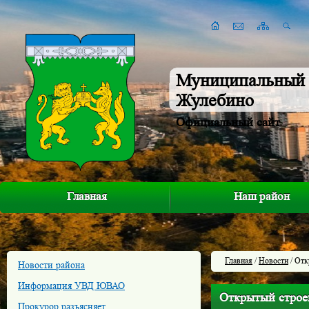
Муниципальный 
Жулебино
Официальный сайт
Главная
Наш район
Главная
/
Новости
/ Отк
Новости района
Информация УВД ЮВАО
Открытый стро
Прокурор разъясняет