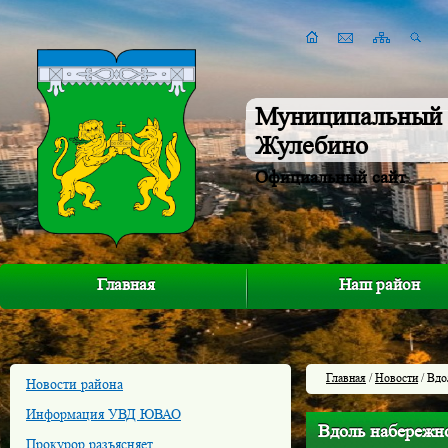
Муниципальный 
Жулебино
Официальный сайт
Главная
Наш район
Главная
/
Новости
/ Вдо
Новости района
Информация УВД ЮВАО
Вдоль набережно
Прокурор разъясняет