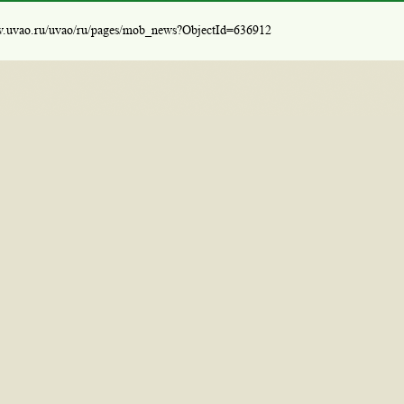
w.uvao.ru/uvao/ru/pages/mob_news?ObjectId=636912