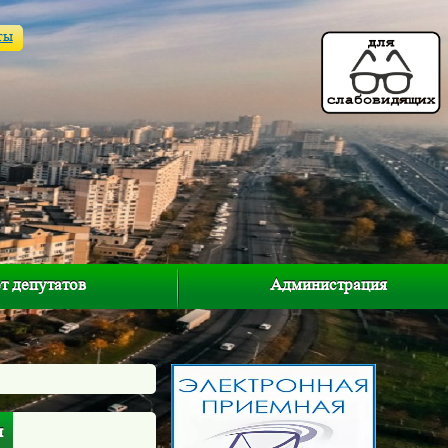
ты
т депутатов
Администрация
ы