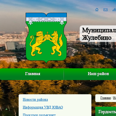
Муниципал
Жулебино
Официальный с
Главная
Наш район
Главная
/
Н
Новости района
Информация УВД ЮВАО
Гордост
Прокурор разъясняет