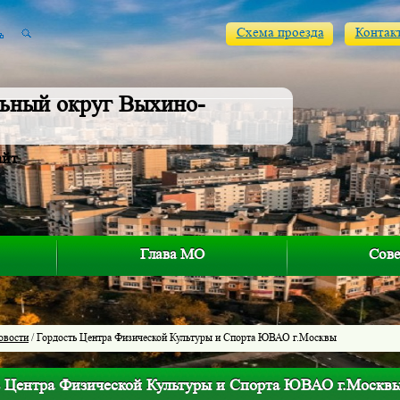
Схема проезда
Контак
ьный округ Выхино-
айт
Глава МО
Сове
овости
/ Гордость Центра Физической Культуры и Спорта ЮВАО г.Москвы
ь Центра Физической Культуры и Спорта ЮВАО г.Москв