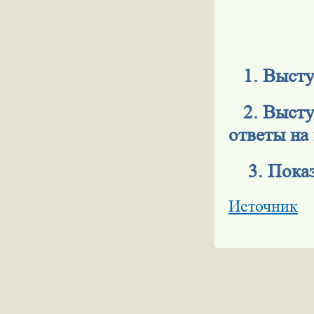
1. Выступ
2. Высту
ответы на
3. Показ
Источник