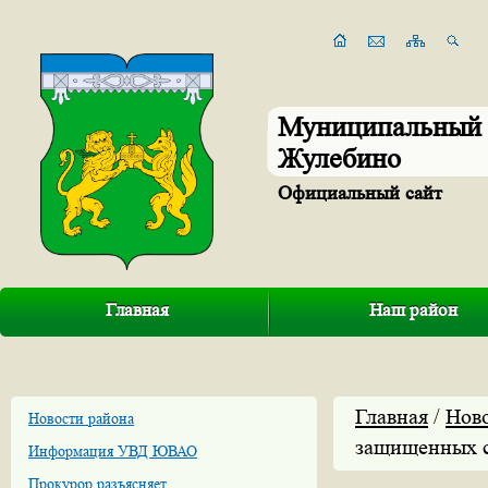
Муниципальный 
Жулебино
Официальный сайт
Главная
Наш район
Главная
/
Нов
Новости района
защищенных с
Информация УВД ЮВАО
Прокурор разъясняет