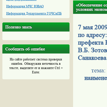
«Обеспечение с
Информация МЧС ЮВАО
условиях эконом
Информация Департамента ГОЧСиПБ
7 мая 200
Полезно знать
по адресу:
префекта 
Сообщить об ошибке
В.Б. Зото
Санакоева
На сайте работает система проверки
ошибок. Обнаружив неточность в
тексте, выделите ее и нажмите Ctrl +
тема
Enter.
наимене