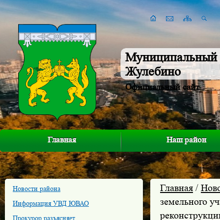
Муниципальный 
Жулебино
Официальный сайт
Главная
Наш район
Главная
/
Нов
Новости района
земельного уч
Информация УВД ЮВАО
реконструкции
Прокурор разъясняет