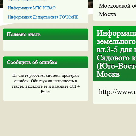
Московской о
Информация МЧС ЮВАО
Москв
Информация Департамента ГОЧСиПБ
Информаци
Полезно знать
земельного
вл.3-5 для
Садового к
Сообщить об ошибке
(Юго-Вост
Москв
На сайте работает система проверки
ошибок. Обнаружив неточность в
тексте, выделите ее и нажмите Ctrl +
http://www.
Enter.