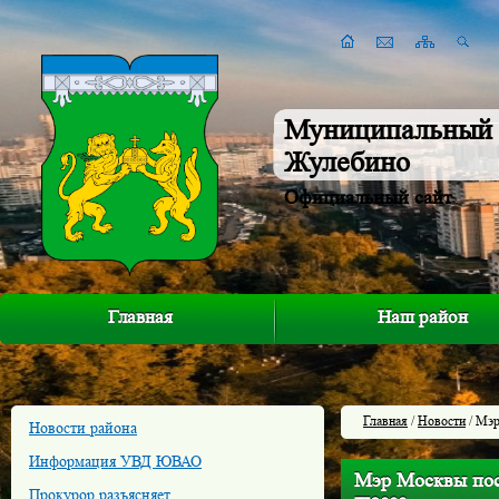
Муниципальный 
Жулебино
Официальный сайт
Главная
Наш район
Главная
/
Новости
/ Мэр
Новости района
Информация УВД ЮВАО
Мэр Москвы пос
Прокурор разъясняет