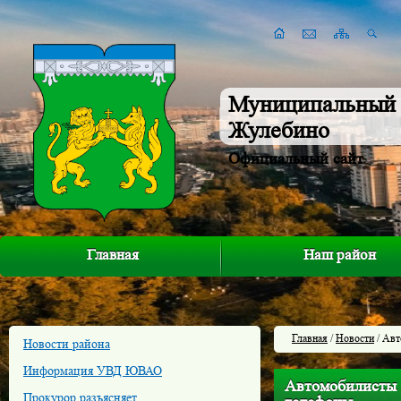
Муниципальный 
Жулебино
Официальный сайт
Главная
Наш район
Главная
/
Новости
/ Авт
Новости района
Информация УВД ЮВАО
Автомобилисты 
Прокурор разъясняет