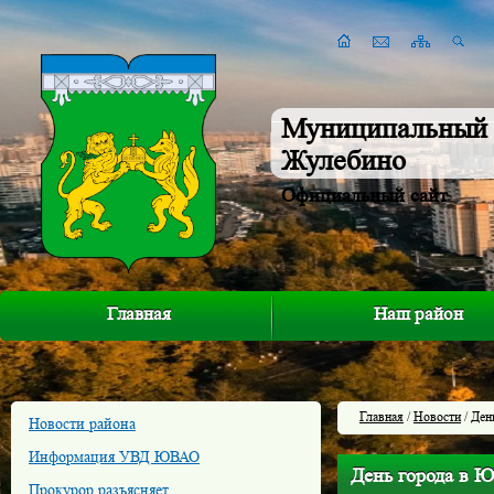
Муниципальный 
Жулебино
Официальный сайт
Главная
Наш район
Главная
/
Новости
/ Ден
Новости района
Информация УВД ЮВАО
День города в 
Прокурор разъясняет