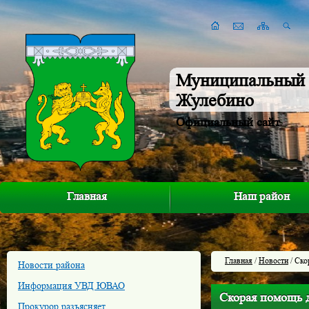
Муниципальный 
Жулебино
Официальный сайт
Главная
Наш район
Главная
/
Новости
/ Ско
Новости района
Информация УВД ЮВАО
Скорая помощь д
Прокурор разъясняет