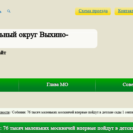
Схема проезда
Контак
ьный округ Выхино-
айт
Глава МО
Сове
овости
/ Собянин: 76 тысяч маленьких москвичей впервые пойдут в детские сады 1 сентя
 76 тысяч маленьких москвичей впервые пойдут в детск