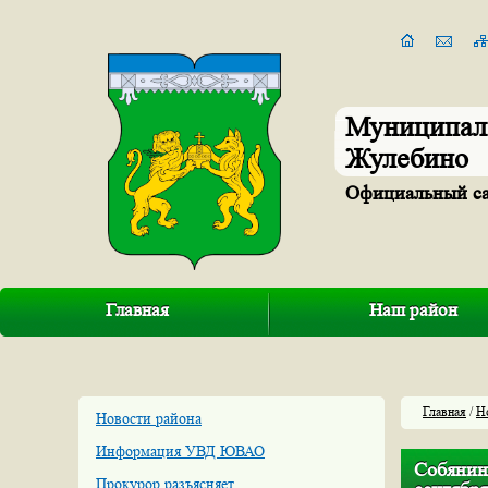
Муниципал
Жулебино
Официальный с
Главная
Наш район
Главная
/
Н
Новости района
Информация УВД ЮВАО
Собянин:
Прокурор разъясняет