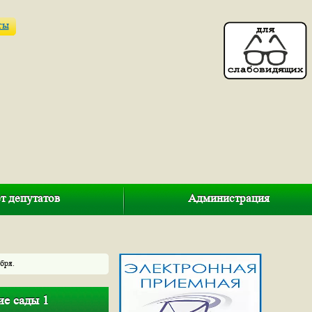
ты
т депутатов
Администрация
бря.
ие сады 1