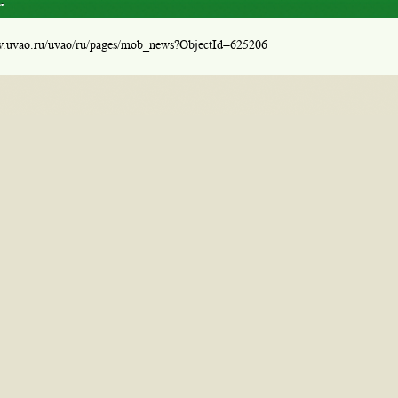
.
w.uvao.ru/uvao/ru/pages/mob_news?ObjectId=625206