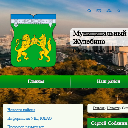
Муниципальный 
Жулебино
Официальный сайт
Главная
Наш район
Главная
/
Новости
/ Сер
Новости района
Информация УВД ЮВАО
Сергей Собянин:
Прокурор разъясняет