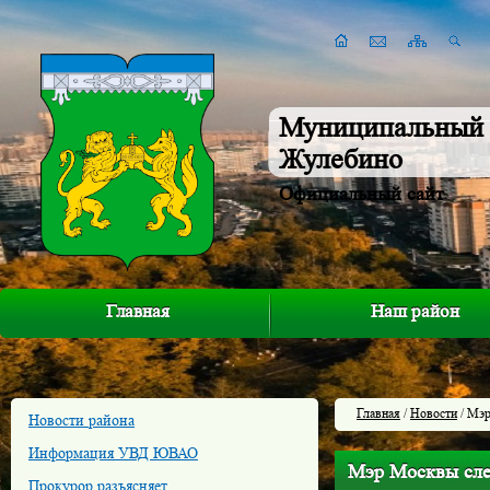
Муниципальный 
Жулебино
Официальный сайт
Главная
Наш район
Главная
/
Новости
/ Мэр
Новости района
Информация УВД ЮВАО
Мэр Москвы сле
Прокурор разъясняет