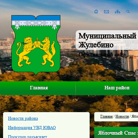
Муниципальный 
Жулебино
Официальный сайт
Главная
Наш район
Главная
/
Новости
/ Ябл
Новости района
Информация УВД ЮВАО
Яблочный Спас
Прокурор разъясняет