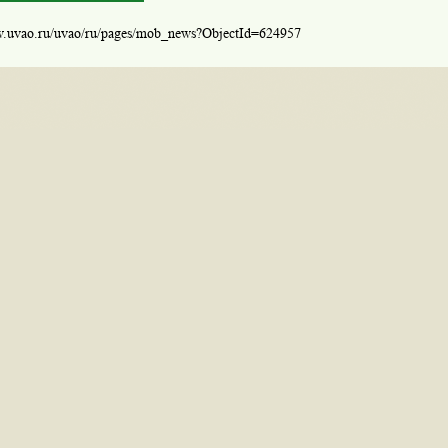
w.uvao.ru/uvao/ru/pages/mob_news?ObjectId=624957