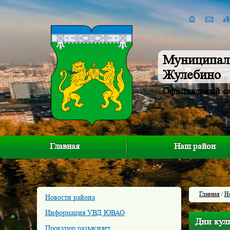
Муниципал
Жулебино
Официальный с
Главная
Наш район
Главная
/
Н
Новости района
Информация УВД ЮВАО
Дни кул
Прокурор разъясняет