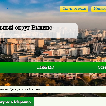
Схема проезда
Контак
ьный округ Выхино-
айт
Глава МО
Сове
овости
/ Дни культуры в Марьино.
ьтуры в Марьино.