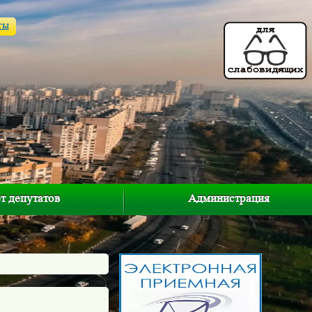
ты
т депутатов
Администрация