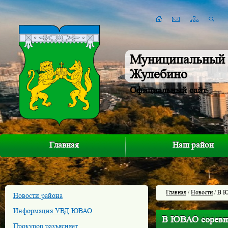
Муниципальный 
Жулебино
Официальный сайт
Главная
Наш район
Главная
/
Новости
/ В Ю
Новости района
Информация УВД ЮВАО
В ЮВАО соревно
Прокурор разъясняет