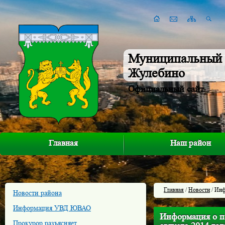
Муниципальный 
Жулебино
Официальный сайт
Главная
Наш район
Главная
/
Новости
/ Инф
Новости района
Информация УВД ЮВАО
Информация о по
Прокурор разъясняет