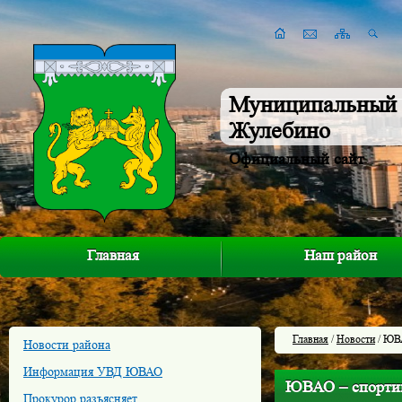
Муниципальный 
Жулебино
Официальный сайт
Главная
Наш район
Главная
/
Новости
/ ЮВА
Новости района
Информация УВД ЮВАО
ЮВАО – спорти
Прокурор разъясняет