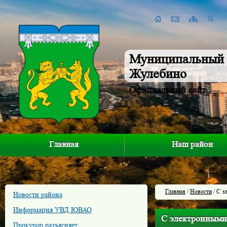
Муниципальный 
Жулебино
Официальный сайт
Главная
Наш район
Главная
/
Новости
/ С э
Новости района
Информация УВД ЮВАО
С электронными
Прокурор разъясняет