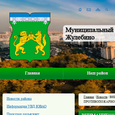
Муниципальный 
Жулебино
Официальный сайт
Главная
Наш район
Главная
/
Новости
/ ВН
Новости района
ПРОТИВОПОЖАРНОЙ
Информация УВД ЮВАО
Прокурор разъясняет