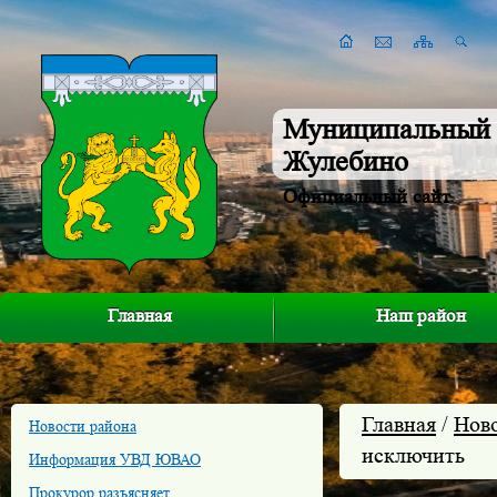
Муниципальный 
Жулебино
Официальный сайт
Главная
Наш район
Главная
/
Нов
Новости района
исключить
Информация УВД ЮВАО
Прокурор разъясняет