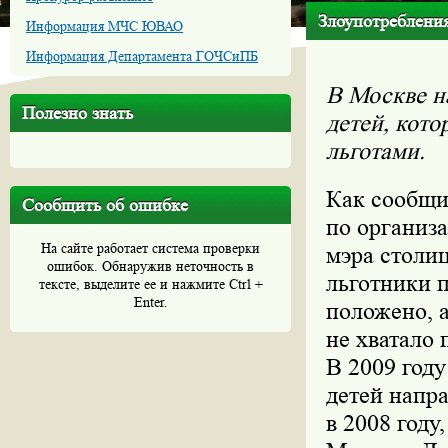
Злоупотреблени
Информация МЧС ЮВАО
Информация Департамента ГОЧСиПБ
В Москве н
Полезно знать
детей, кото
льготами.
Как сообщи
Сообщить об ошибке
по организ
На сайте работает система проверки
мэра столи
ошибок. Обнаружив неточность в
льготники п
тексте, выделите ее и нажмите Ctrl +
Enter.
положено, а
не хватало 
В 2009 год
детей напра
в 2008 году