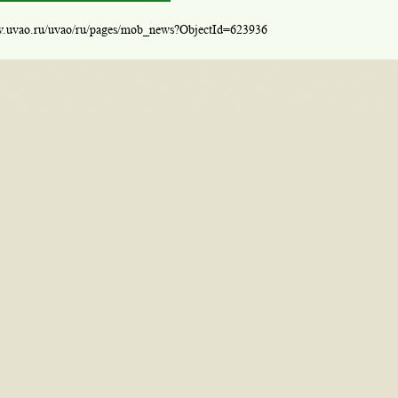
w.uvao.ru/uvao/ru/pages/mob_news?ObjectId=623936