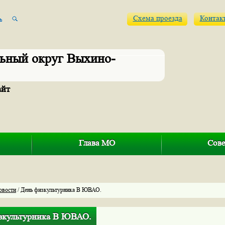
Схема проезда
Контак
ьный округ Выхино-
айт
Глава МО
Сове
овости
/ День физкультурника В ЮВАО.
зкультурника В ЮВАО.