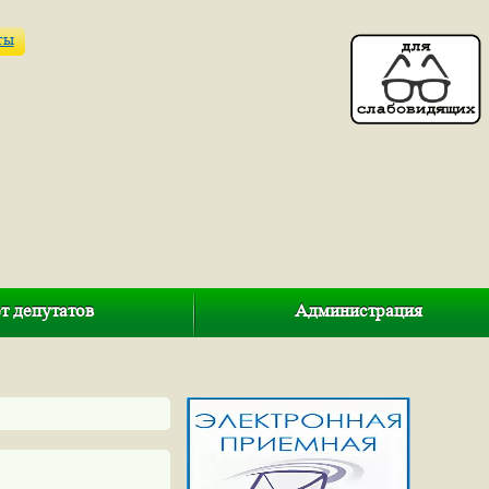
ты
т депутатов
Администрация