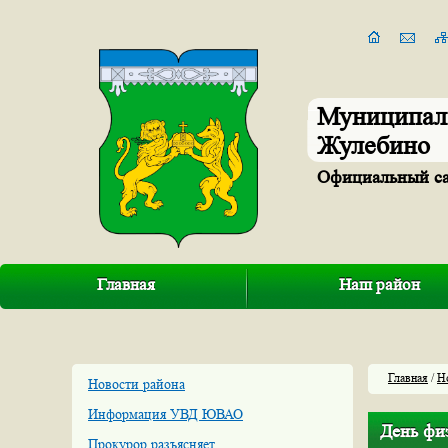
Муниципал
Жулебино
Официальный с
Главная
Наш район
Главная
/
Н
Новости района
Информация УВД ЮВАО
День фи
Прокурор разъясняет