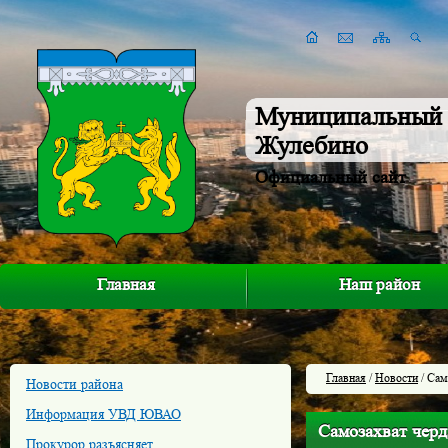
Муниципальный 
Жулебино
Официальный сайт
Главная
Наш район
Главная
/
Новости
/ Сам
Новости района
Информация УВД ЮВАО
Самозахват чер
Прокурор разъясняет