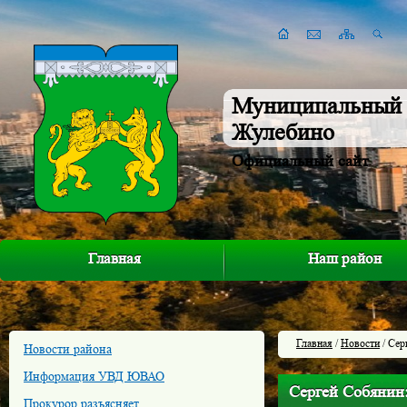
Муниципальный 
Жулебино
Официальный сайт
Главная
Наш район
Главная
/
Новости
/ Сер
Новости района
Информация УВД ЮВАО
Сергей Собянин
Прокурор разъясняет