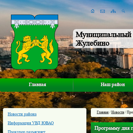
Муниципальный 
Жулебино
Официальный сайт
Главная
Наш район
Главная
/
Новости
/ Про
Новости района
Информация УВД ЮВАО
Программу дня 
Прокурор разъясняет