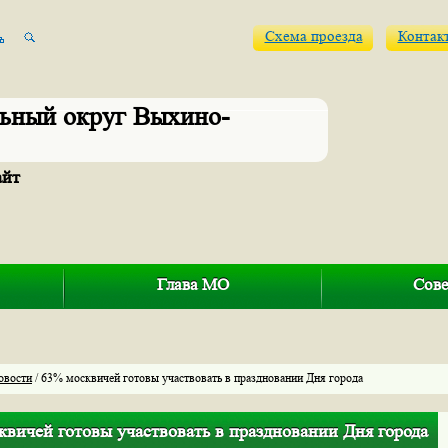
Схема проезда
Контак
ьный округ Выхино-
айт
Глава МО
Сове
овости
/ 63% москвичей готовы участвовать в праздновании Дня города
квичей готовы участвовать в праздновании Дня города