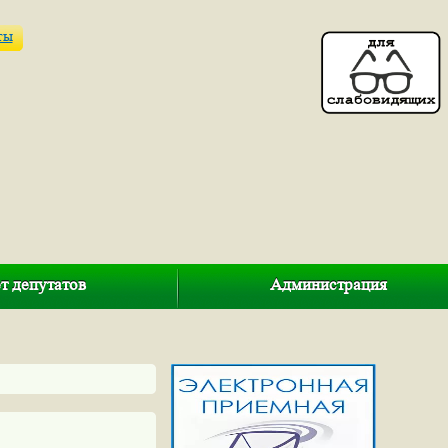
ты
т депутатов
Администрация