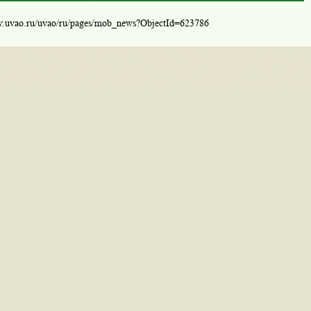
w.uvao.ru/uvao/ru/pages/mob_news?ObjectId=623786