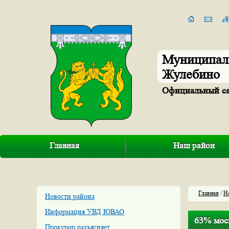
Муниципал
Жулебино
Официальный с
Главная
Наш район
Главная
/
Н
Новости района
Информация УВД ЮВАО
63% мос
Прокурор разъясняет