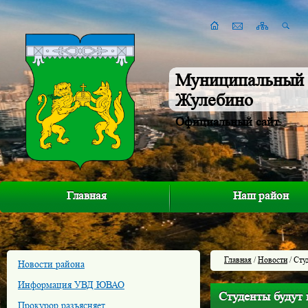
Муниципальный 
Жулебино
Официальный сайт
Главная
Наш район
Главная
/
Новости
/ Сту
Новости района
Информация УВД ЮВАО
Студенты будут
Прокурор разъясняет