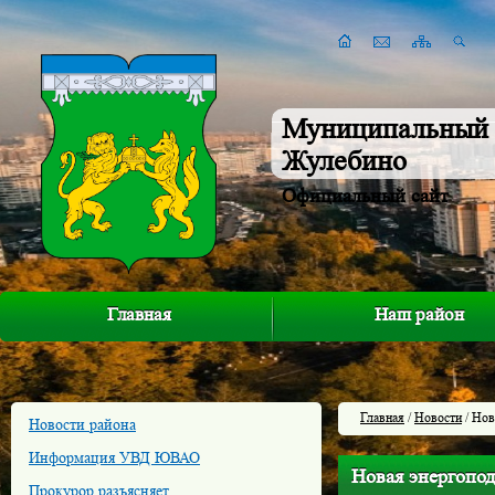
Муниципальный 
Жулебино
Официальный сайт
Главная
Наш район
Главная
/
Новости
/ Нов
Новости района
Информация УВД ЮВАО
Новая энергопод
Прокурор разъясняет