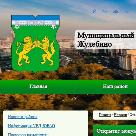
Муниципальный 
Жулебино
Официальный сайт
Главная
Наш район
Главная
/
Новости
/ Отк
Новости района
Информация УВД ЮВАО
Открытие монум
Прокурор разъясняет