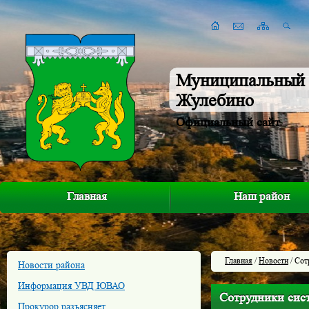
Муниципальный 
Жулебино
Официальный сайт
Главная
Наш район
Главная
/
Новости
/ Сот
Новости района
Информация УВД ЮВАО
Сотрудники сис
Прокурор разъясняет