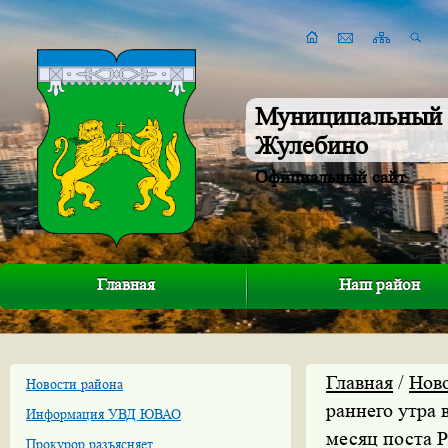
Муниципальный 
Жулебино
Официальный сайт
Главная
Наш район
Главная
/
Нов
Новости района
раннего утра 
Информация УВД ЮВАО
месяц поста 
Прокурор разъясняет