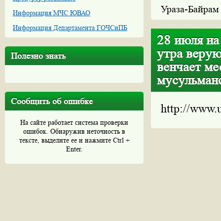
Ураза-­Байрам
Информация МЧС ЮВАО
Информация Департамента ГОЧСиПБ
28 июля на
утра верую
Полезно знать
венчает ме
мусульманс
Сообщить об ошибке
http://www.
На сайте работает система проверки
ошибок. Обнаружив неточность в
тексте, выделите ее и нажмите Ctrl +
Enter.