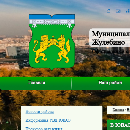
Муниципал
Жулебино
Официальный с
Главная
Наш район
Главная
/
Н
Новости района
Информация УВД ЮВАО
В ЮВАО 
Прокурор разъясняет