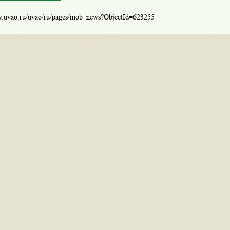
w.uvao.ru/uvao/ru/pages/mob_news?ObjectId=623255