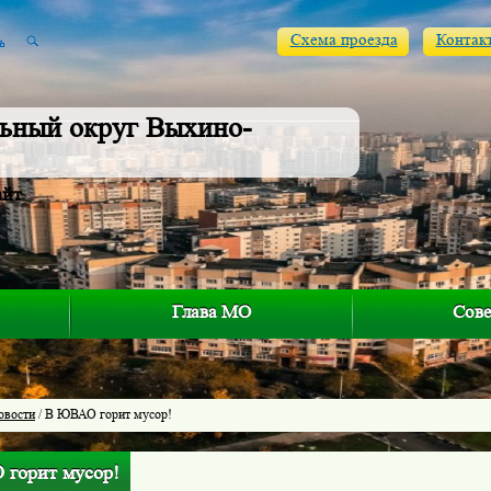
Схема проезда
Контак
ьный округ Выхино-
айт
Глава МО
Сове
овости
/ В ЮВАО горит мусор!
горит мусор!